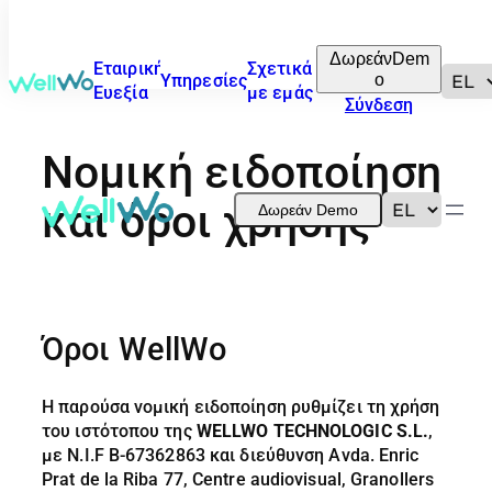
ΔωρεάνDem
Εταιρική
Σχετικά
o
Υπηρεσίες
Ευεξία
με εμάς
Σύνδεση
Νομική ειδοποίηση
και όροι χρήσης
Δωρεάν Demo
Όροι WellWo
Η παρούσα νομική ειδοποίηση ρυθμίζει τη χρήση
του ιστότοπου της
WELLWO TECHNOLOGIC S.L.
,
με N.I.F B-67362863 και διεύθυνση Avda. Enric
Prat de la Riba 77, Centre audiovisual, Granollers