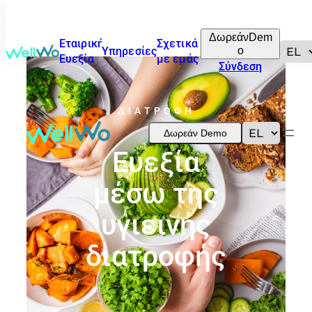
ΔωρεάνDem
Εταιρική
Σχετικά
o
Υπηρεσίες
Ευεξία
με εμάς
Σύνδεση
ΔΙΑΤΡΟΦΉ
Δωρεάν Demo
Ευεξία
μέσω της
υγιεινής
διατροφής